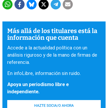
Más allá de los titulares está la
información que cuenta
Accede a la actualidad política con un
análisis riguroso y de la mano de firmas de
referencia.
En infoLibre, información sin ruido.
Apoya un periodismo libre e
independiente.
HAZTE SOCIA/O AHORA