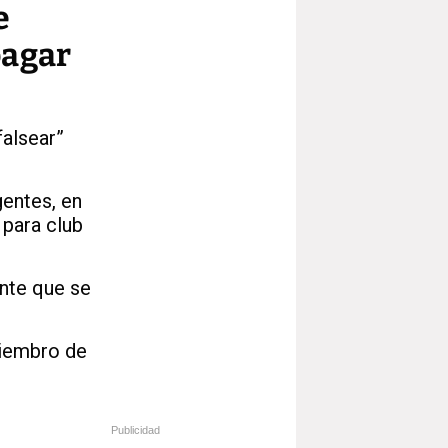
e
pagar
falsear”
entes, en
 para club
ente que se
miembro de
Publicidad