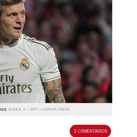
roos.
IRINA R. H. / AFP7 / EUROPA PRESS
3