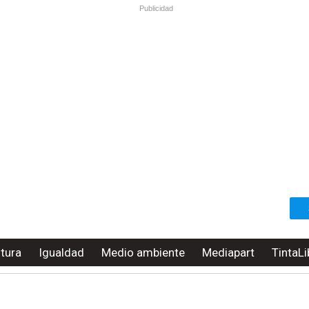
Publicidad
ltura
Igualdad
Medio ambiente
Mediapart
TintaLi