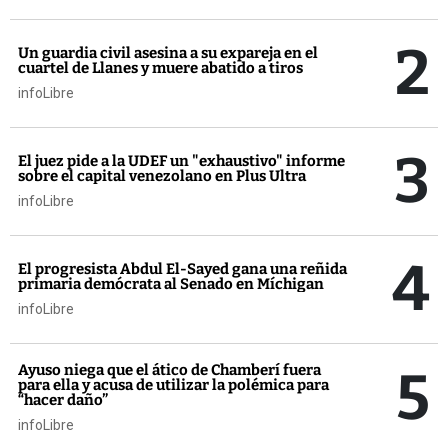
2
Un guardia civil asesina a su expareja en el
cuartel de Llanes y muere abatido a tiros
infoLibre
3
El juez pide a la UDEF un "exhaustivo" informe
sobre el capital venezolano en Plus Ultra
infoLibre
4
El progresista Abdul El-Sayed gana una reñida
primaria demócrata al Senado en Míchigan
infoLibre
5
Ayuso niega que el ático de Chamberí fuera
para ella y acusa de utilizar la polémica para
“hacer daño”
infoLibre