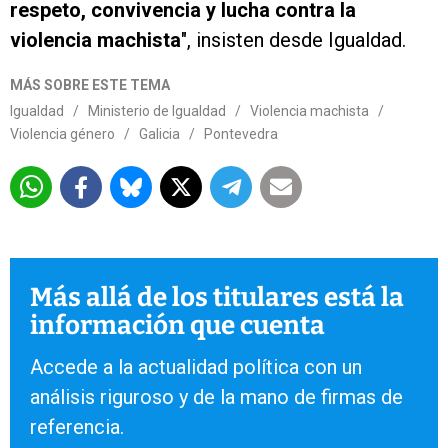
respeto, convivencia y lucha contra la
violencia machista
", insisten desde Igualdad.
MÁS SOBRE ESTE TEMA
Igualdad
/
Ministerio de Igualdad
/
Violencia machista
/
Violencia género
/
Galicia
/
Pontevedra
Más allá de los titulares está la
información que cuenta
Accede a la actualidad política con un
análisis riguroso y de la mano de firmas de
referencia.