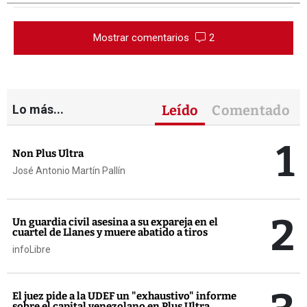
Mostrar comentarios
2
Lo más...
Leído
Comentado
1
Non Plus Ultra
José Antonio Martín Pallín
2
Un guardia civil asesina a su expareja en el
cuartel de Llanes y muere abatido a tiros
infoLibre
El juez pide a la UDEF un "exhaustivo" informe
sobre el capital venezolano en Plus Ultra