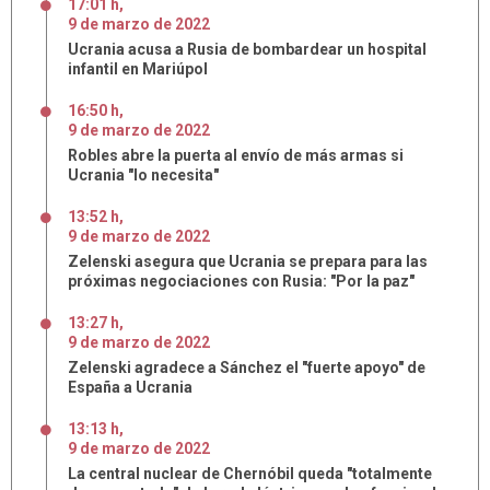
17:01 h
,
9
de
marzo
de
2022
Ucrania acusa a Rusia de bombardear un hospital
infantil en Mariúpol
16:50 h
,
9
de
marzo
de
2022
Robles abre la puerta al envío de más armas si
Ucrania "lo necesita"
13:52 h
,
9
de
marzo
de
2022
Zelenski asegura que Ucrania se prepara para las
próximas negociaciones con Rusia: "Por la paz"
13:27 h
,
9
de
marzo
de
2022
Zelenski agradece a Sánchez el "fuerte apoyo" de
España a Ucrania
13:13 h
,
9
de
marzo
de
2022
La central nuclear de Chernóbil queda "totalmente