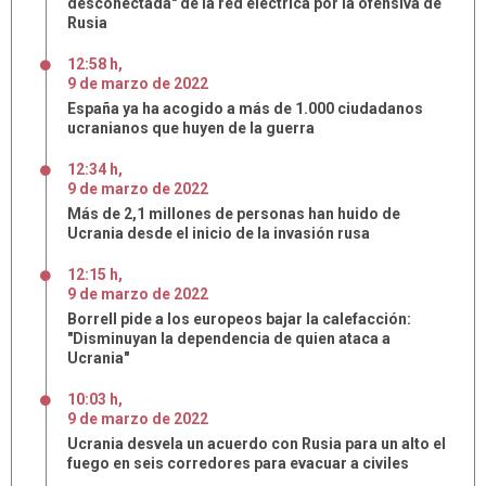
desconectada" de la red eléctrica por la ofensiva de
Rusia
12:58 h
,
9
de
marzo
de
2022
España ya ha acogido a más de 1.000 ciudadanos
ucranianos que huyen de la guerra
12:34 h
,
9
de
marzo
de
2022
Más de 2,1 millones de personas han huido de
Ucrania desde el inicio de la invasión rusa
12:15 h
,
9
de
marzo
de
2022
Borrell pide a los europeos bajar la calefacción:
"Disminuyan la dependencia de quien ataca a
Ucrania"
10:03 h
,
9
de
marzo
de
2022
Ucrania desvela un acuerdo con Rusia para un alto el
fuego en seis corredores para evacuar a civiles