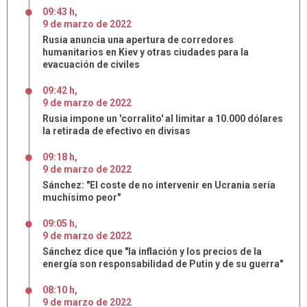
09:43 h
,
9
de
marzo
de
2022
Rusia anuncia una apertura de corredores
humanitarios en Kiev y otras ciudades para la
evacuación de civiles
09:42 h
,
9
de
marzo
de
2022
Rusia impone un 'corralito' al limitar a 10.000 dólares
la retirada de efectivo en divisas
09:18 h
,
9
de
marzo
de
2022
Sánchez: "El coste de no intervenir en Ucrania sería
muchísimo peor"
09:05 h
,
9
de
marzo
de
2022
Sánchez dice que "la inflación y los precios de la
energía son responsabilidad de Putin y de su guerra"
08:10 h
,
9
de
marzo
de
2022