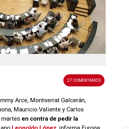
27
ommy Arce, Montserrat Galcerán,
ona, Mauricio Valiente y Carlos
e martes
en contra de pedir la
olano
Leopoldo López
, informa Europa