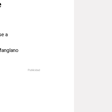
e
se a
 Manglano
Publicidad