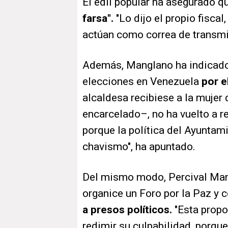
El edil popular ha asegurado q
farsa".
"Lo dijo el propio fiscal
actúan como correa de transmi
Además, Manglano ha indicado
elecciones en Venezuela
por el
alcaldesa recibiese a la muje
encarcelado–, no ha vuelto a r
porque la política del Ayuntam
chavismo", ha apuntado.
Del mismo modo, Percival Man
organice un Foro por la Paz y c
a presos políticos.
"Esta propo
redimir su culpabilidad, porque