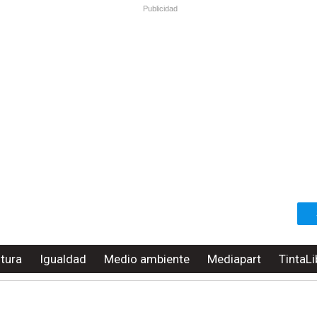
Publicidad
ltura
Igualdad
Medio ambiente
Mediapart
TintaLi