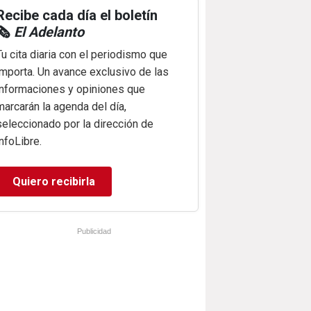
Recibe cada día el boletín
🗞️
El Adelanto
Tu cita diaria con el periodismo que
importa. Un avance exclusivo de las
informaciones y opiniones que
marcarán la agenda del día,
seleccionado por la dirección de
infoLibre.
Quiero recibirla
Publicidad