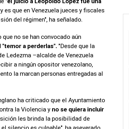
ue
"el juicio a Leopoldo López fue una
, y es que en Venezuela jueces y fiscales
sión del régimen", ha señalado.
 que no se han convocado aún
 "temor a perderlas".
"Desde que la
r de Ledezma –alcalde de Venezuela
ecibir a ningún opositor venezolano,
iento la marcan personas entregadas al
glano ha criticado que el Ayuntamiento
ontra la Violencia y
no se quiera incluir
sición les brinda la posibilidad de
 el silencio es culpable", ha aseverado.