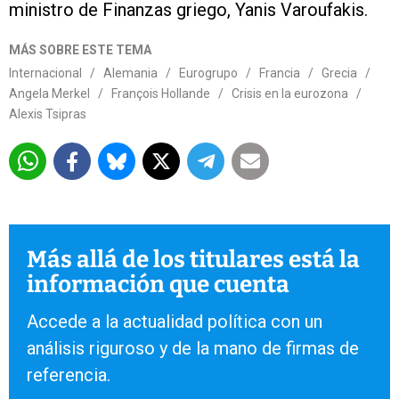
ministro de Finanzas griego, Yanis Varoufakis.
MÁS SOBRE ESTE TEMA
Internacional
/
Alemania
/
Eurogrupo
/
Francia
/
Grecia
/
Angela Merkel
/
François Hollande
/
Crisis en la eurozona
/
Alexis Tsipras
Más allá de los titulares está la
información que cuenta
Accede a la actualidad política con un
análisis riguroso y de la mano de firmas de
referencia.