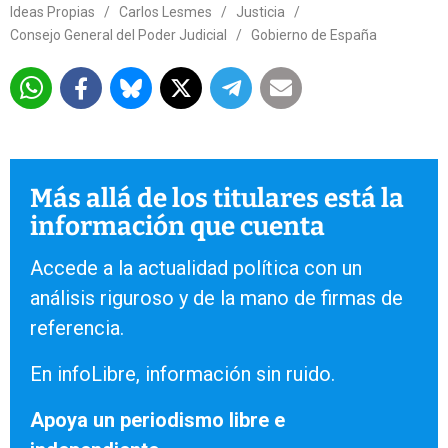
Ideas Propias
/
Carlos Lesmes
/
Justicia
/
Consejo General del Poder Judicial
/
Gobierno de España
Más allá de los titulares está la
información que cuenta
Accede a la actualidad política con un
análisis riguroso y de la mano de firmas de
referencia.
En infoLibre, información sin ruido.
Apoya un periodismo libre e