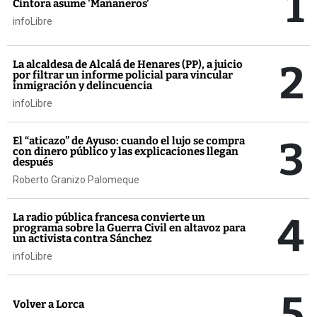
1
Cintora asume 'Mañaneros'
infoLibre
2
La alcaldesa de Alcalá de Henares (PP), a juicio
por filtrar un informe policial para vincular
inmigración y delincuencia
infoLibre
3
El “aticazo” de Ayuso: cuando el lujo se compra
con dinero público y las explicaciones llegan
después
Roberto Granizo Palomeque
4
La radio pública francesa convierte un
programa sobre la Guerra Civil en altavoz para
un activista contra Sánchez
infoLibre
5
Volver a Lorca