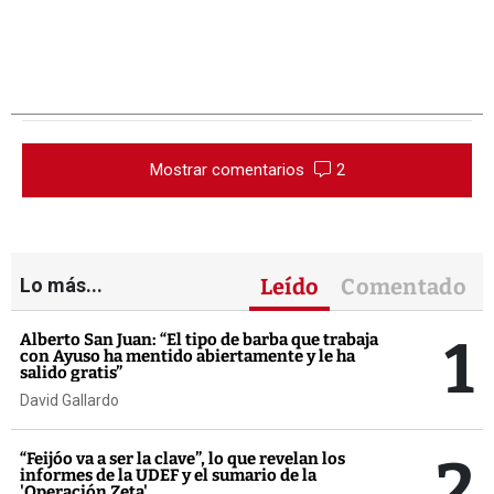
Mostrar comentarios
2
Lo más...
Leído
Comentado
1
Alberto San Juan: “El tipo de barba que trabaja
con Ayuso ha mentido abiertamente y le ha
salido gratis”
David Gallardo
2
“Feijóo va a ser la clave”, lo que revelan los
informes de la UDEF y el sumario de la
'Operación Zeta'