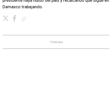
presidente haya huido del país y recalcando que sigue en
Damasco trabajando.
Copiar enlace
Publicidad