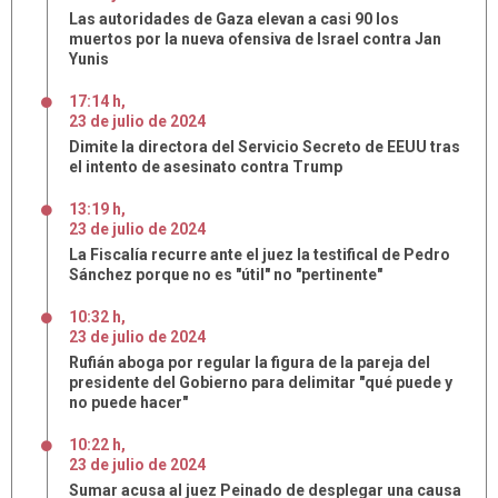
Las autoridades de Gaza elevan a casi 90 los
muertos por la nueva ofensiva de Israel contra Jan
Yunis
17:14 h
,
23
de
julio
de
2024
Dimite la directora del Servicio Secreto de EEUU tras
el intento de asesinato contra Trump
13:19 h
,
23
de
julio
de
2024
La Fiscalía recurre ante el juez la testifical de Pedro
Sánchez porque no es "útil" no "pertinente"
10:32 h
,
23
de
julio
de
2024
Rufián aboga por regular la figura de la pareja del
presidente del Gobierno para delimitar "qué puede y
no puede hacer"
10:22 h
,
23
de
julio
de
2024
Sumar acusa al juez Peinado de desplegar una causa