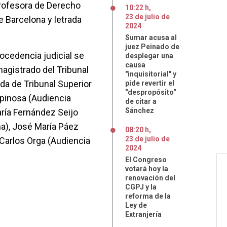
(Profesora de Derecho
10:22 h
,
23
de
julio
de
e Barcelona y letrada
2024
Sumar acusa al
juez Peinado de
rocedencia judicial se
desplegar una
causa
agistrado del Tribunal
"inquisitorial" y
da de Tribunal Superior
pide revertir el
"despropósito"
spinosa (Audiencia
de citar a
Sánchez
aría Fernández Seijo
na), José María Páez
08:20 h
,
23
de
julio
de
Carlos Orga (Audiencia
2024
El Congreso
votará hoy la
renovación del
CGPJ y la
reforma de la
Ley de
Extranjería