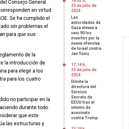
18:02 h
,
 del Consejo General
23
de
julio
de
 corresponden en virtud
2024
PSOE. Se ha cumplido el
Las
autoridades de
zado sin problemas el
Gaza elevan a
casi 90 los
an para que sus
muertos por la
nueva ofensiva
de Israel contra
Jan Yunis
Reglamento de la
e la introducción de
17:14 h
,
23
de
julio
de
a para elegir a los
2024
tra para los cuatro
Dimite la
directora del
Servicio
Secreto de
ido no participar en la
EEUU tras el
haciendo durante todo
intento de
asesinato
nsiderar que este
contra Trump
a las estructuras y
13:19 h
,