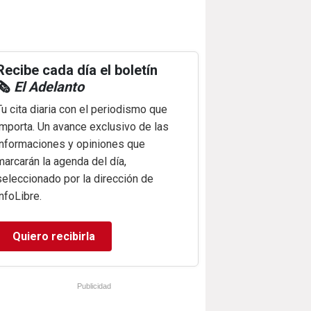
Recibe cada día el boletín
🗞️
El Adelanto
Tu cita diaria con el periodismo que
importa. Un avance exclusivo de las
informaciones y opiniones que
marcarán la agenda del día,
seleccionado por la dirección de
infoLibre.
Quiero recibirla
Publicidad