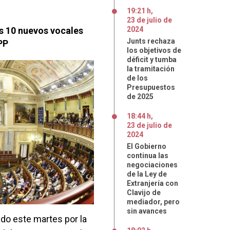
19:21 h
,
23
de
julio
de
os 10 nuevos vocales
2024
Junts rechaza
PP
los objetivos de
déficit y tumba
la tramitación
de los
Presupuestos
de 2025
18:44 h
,
23
de
julio
de
2024
El Gobierno
continua las
negociaciones
de la Ley de
Extranjería con
Clavijo de
mediador, pero
sin avances
do este martes por la