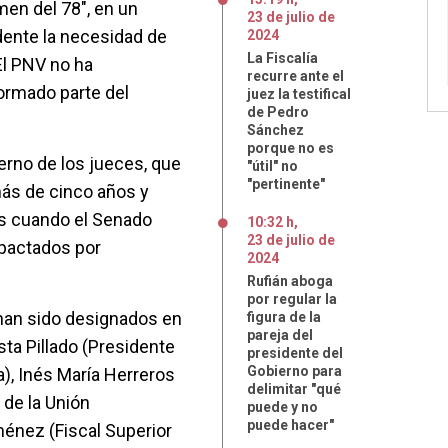
men del 78", en un
23
de
julio
de
ente la necesidad de
2024
La Fiscalía
El PNV no ha
recurre ante el
ormado parte del
juez la testifical
de Pedro
Sánchez
porque no es
erno de los jueces, que
"útil" no
"pertinente"
ás de cinco años y
s cuando el Senado
10:32 h
,
23
de
julio
de
 pactados por
2024
Rufián aboga
por regular la
han sido designados en
figura de la
pareja del
sta Pillado (Presidente
presidente del
Gobierno para
a), Inés María Herreros
delimitar "qué
 de la Unión
puede y no
puede hacer"
iménez (Fiscal Superior