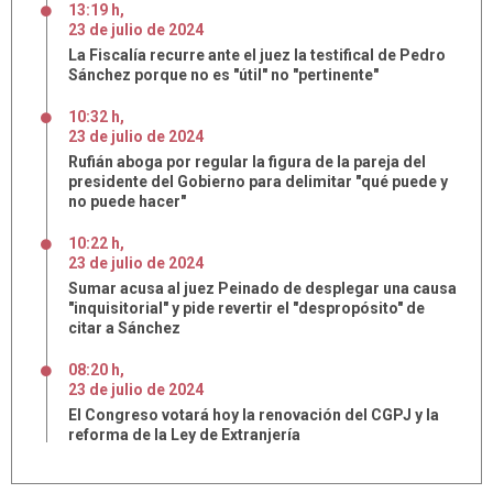
13:19 h
,
23
de
julio
de
2024
La Fiscalía recurre ante el juez la testifical de Pedro
Sánchez porque no es "útil" no "pertinente"
10:32 h
,
23
de
julio
de
2024
Rufián aboga por regular la figura de la pareja del
presidente del Gobierno para delimitar "qué puede y
no puede hacer"
10:22 h
,
23
de
julio
de
2024
Sumar acusa al juez Peinado de desplegar una causa
"inquisitorial" y pide revertir el "despropósito" de
citar a Sánchez
08:20 h
,
23
de
julio
de
2024
El Congreso votará hoy la renovación del CGPJ y la
reforma de la Ley de Extranjería