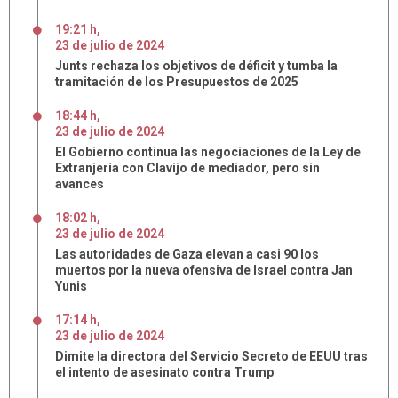
19:21 h
,
23
de
julio
de
2024
Junts rechaza los objetivos de déficit y tumba la
tramitación de los Presupuestos de 2025
18:44 h
,
23
de
julio
de
2024
El Gobierno continua las negociaciones de la Ley de
Extranjería con Clavijo de mediador, pero sin
avances
18:02 h
,
23
de
julio
de
2024
Las autoridades de Gaza elevan a casi 90 los
muertos por la nueva ofensiva de Israel contra Jan
Yunis
17:14 h
,
23
de
julio
de
2024
Dimite la directora del Servicio Secreto de EEUU tras
el intento de asesinato contra Trump