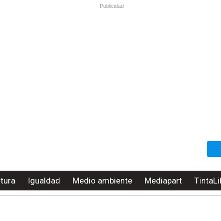
Publicidad
ltura
Igualdad
Medio ambiente
Mediapart
TintaLi