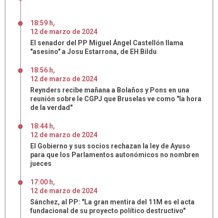
18:59 h
,
12
de
marzo
de
2024
El senador del PP Miguel Ángel Castellón llama
"asesino" a Josu Estarrona, de EH Bildu
18:56 h
,
12
de
marzo
de
2024
Reynders recibe mañana a Bolaños y Pons en una
reunión sobre le CGPJ que Bruselas ve como "la hora
de la verdad"
18:44 h
,
12
de
marzo
de
2024
El Gobierno y sus socios rechazan la ley de Ayuso
para que los Parlamentos autonómicos no nombren
jueces
17:00 h
,
12
de
marzo
de
2024
Sánchez, al PP: "La gran mentira del 11M es el acta
fundacional de su proyecto político destructivo"