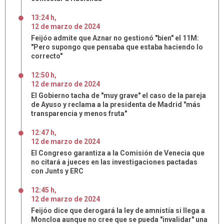
13:24 h
,
12
de
marzo
de
2024
Feijóo admite que Aznar no gestionó "bien" el 11M:
"Pero supongo que pensaba que estaba haciendo lo
correcto"
12:50 h
,
12
de
marzo
de
2024
El Gobierno tacha de "muy grave" el caso de la pareja
de Ayuso y reclama a la presidenta de Madrid "más
transparencia y menos fruta"
12:47 h
,
12
de
marzo
de
2024
El Congreso garantiza a la Comisión de Venecia que
no citará a jueces en las investigaciones pactadas
con Junts y ERC
12:45 h
,
12
de
marzo
de
2024
Feijóo dice que derogará la ley de amnistía si llega a
Moncloa aunque no cree que se pueda "invalidar" una