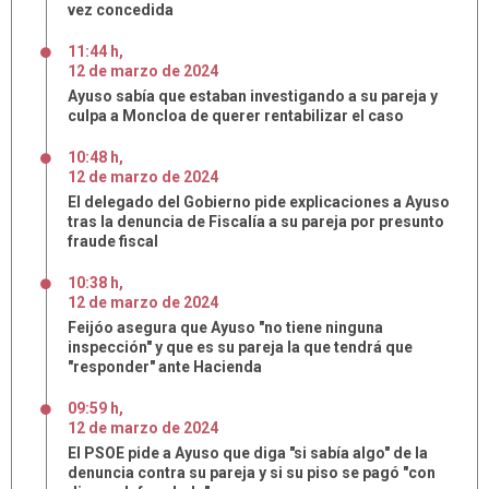
vez concedida
11:44 h
,
12
de
marzo
de
2024
Ayuso sabía que estaban investigando a su pareja y
culpa a Moncloa de querer rentabilizar el caso
10:48 h
,
12
de
marzo
de
2024
El delegado del Gobierno pide explicaciones a Ayuso
tras la denuncia de Fiscalía a su pareja por presunto
fraude fiscal
10:38 h
,
12
de
marzo
de
2024
Feijóo asegura que Ayuso "no tiene ninguna
inspección" y que es su pareja la que tendrá que
"responder" ante Hacienda
09:59 h
,
12
de
marzo
de
2024
El PSOE pide a Ayuso que diga "si sabía algo" de la
denuncia contra su pareja y si su piso se pagó "con