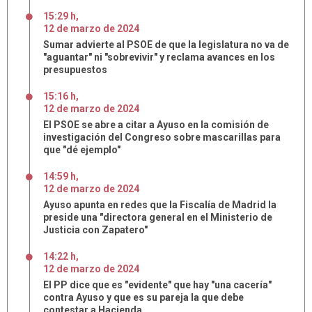
15:29 h
,
12
de
marzo
de
2024
Sumar advierte al PSOE de que la legislatura no va de
"aguantar" ni "sobrevivir" y reclama avances en los
presupuestos
15:16 h
,
12
de
marzo
de
2024
El PSOE se abre a citar a Ayuso en la comisión de
investigación del Congreso sobre mascarillas para
que "dé ejemplo"
14:59 h
,
12
de
marzo
de
2024
Ayuso apunta en redes que la Fiscalía de Madrid la
preside una "directora general en el Ministerio de
Justicia con Zapatero"
14:22 h
,
12
de
marzo
de
2024
El PP dice que es "evidente" que hay "una cacería"
contra Ayuso y que es su pareja la que debe
contestar a Hacienda