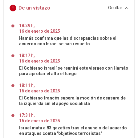
De un vistazo
Ocultar
18:29 h
,
16
de
enero
de
2025
Hamás confirma que las discrepancias sobre el
acuerdo con Israel se han resuelto
18:17 h
,
16
de
enero
de
2025
El Gobierno israelí se reunirá este viernes con Hamás
para aprobar el alto el fuego
18:11 h
,
16
de
enero
de
2025
El Gobierno francés supera la moción de censura de
la izquierda sin el apoyo socialista
17:31 h
,
16
de
enero
de
2025
Israel mata a 83 gazatíes tras el anuncio del acuerdo
en ataques contra "objetivos terroristas"