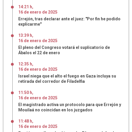
14:21 h
,
16
de
enero
de
2025
Errejón, tras declarar ante el juez: "Por fin he podido
explicarme"
13:39 h
,
16
de
enero
de
2025
El pleno del Congreso votará el suplicatorio de
Ábalos el 22 de enero
12:35 h
,
16
de
enero
de
2025
Israel niega que el alto el fuego en Gaza incluya su
retirada del corredor de Filadelfia
11:50 h
,
16
de
enero
de
2025
El magistrado activa un protocolo para que Errejón y
Mouilaá no coincidan en los juzgados
11:48 h
,
16
de
enero
de
2025