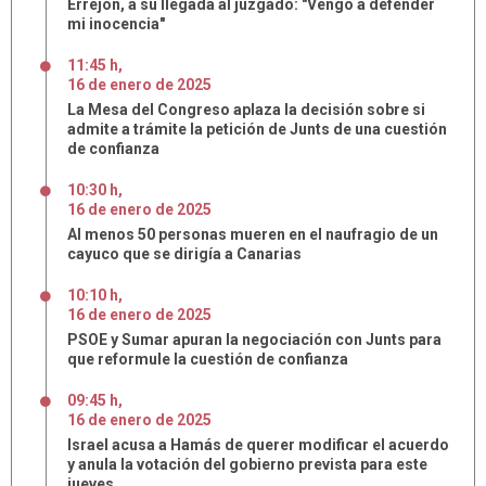
Errejón, a su llegada al juzgado: "Vengo a defender
mi inocencia"
11:45 h
,
16
de
enero
de
2025
La Mesa del Congreso aplaza la decisión sobre si
admite a trámite la petición de Junts de una cuestión
de confianza
10:30 h
,
16
de
enero
de
2025
Al menos 50 personas mueren en el naufragio de un
cayuco que se dirigía a Canarias
10:10 h
,
16
de
enero
de
2025
PSOE y Sumar apuran la negociación con Junts para
que reformule la cuestión de confianza
09:45 h
,
16
de
enero
de
2025
Israel acusa a Hamás de querer modificar el acuerdo
y anula la votación del gobierno prevista para este
jueves