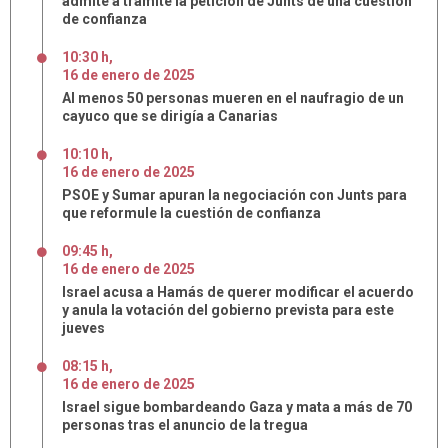
admite a trámite la petición de Junts de una cuestión
de confianza
10:30 h
,
16
de
enero
de
2025
Al menos 50 personas mueren en el naufragio de un
cayuco que se dirigía a Canarias
10:10 h
,
16
de
enero
de
2025
PSOE y Sumar apuran la negociación con Junts para
que reformule la cuestión de confianza
09:45 h
,
16
de
enero
de
2025
Israel acusa a Hamás de querer modificar el acuerdo
y anula la votación del gobierno prevista para este
jueves
08:15 h
,
16
de
enero
de
2025
Israel sigue bombardeando Gaza y mata a más de 70
personas tras el anuncio de la tregua