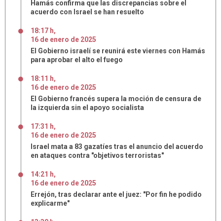
Hamás confirma que las discrepancias sobre el
acuerdo con Israel se han resuelto
18:17 h
,
16
de
enero
de
2025
El Gobierno israelí se reunirá este viernes con Hamás
para aprobar el alto el fuego
18:11 h
,
16
de
enero
de
2025
El Gobierno francés supera la moción de censura de
la izquierda sin el apoyo socialista
17:31 h
,
16
de
enero
de
2025
Israel mata a 83 gazatíes tras el anuncio del acuerdo
en ataques contra "objetivos terroristas"
14:21 h
,
16
de
enero
de
2025
Errejón, tras declarar ante el juez: "Por fin he podido
explicarme"