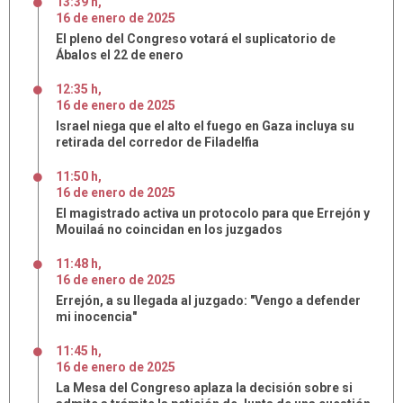
13:39 h
,
16
de
enero
de
2025
El pleno del Congreso votará el suplicatorio de
Ábalos el 22 de enero
12:35 h
,
16
de
enero
de
2025
Israel niega que el alto el fuego en Gaza incluya su
retirada del corredor de Filadelfia
11:50 h
,
16
de
enero
de
2025
El magistrado activa un protocolo para que Errejón y
Mouilaá no coincidan en los juzgados
11:48 h
,
16
de
enero
de
2025
Errejón, a su llegada al juzgado: "Vengo a defender
mi inocencia"
11:45 h
,
16
de
enero
de
2025
La Mesa del Congreso aplaza la decisión sobre si