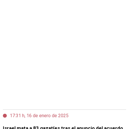
17:31 h, 16 de enero de 2025
Israel mata a 83 gazatíes tras el anuncio del acuerdo