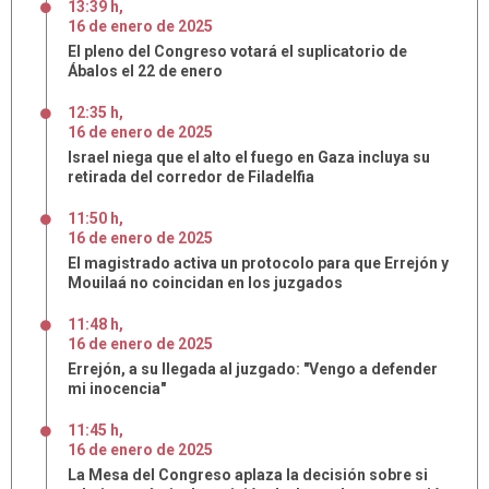
13:39 h
,
16
de
enero
de
2025
El pleno del Congreso votará el suplicatorio de
Ábalos el 22 de enero
12:35 h
,
16
de
enero
de
2025
Israel niega que el alto el fuego en Gaza incluya su
retirada del corredor de Filadelfia
11:50 h
,
16
de
enero
de
2025
El magistrado activa un protocolo para que Errejón y
Mouilaá no coincidan en los juzgados
11:48 h
,
16
de
enero
de
2025
Errejón, a su llegada al juzgado: "Vengo a defender
mi inocencia"
11:45 h
,
16
de
enero
de
2025
La Mesa del Congreso aplaza la decisión sobre si