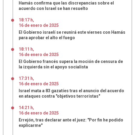
Hamás confirma que las discrepancias sobre el
acuerdo con Israel se han resuelto
18:17 h
,
16
de
enero
de
2025
El Gobierno israelí se reunirá este viernes con Hamás
para aprobar el alto el fuego
18:11 h
,
16
de
enero
de
2025
El Gobierno francés supera la moción de censura de
la izquierda sin el apoyo socialista
17:31 h
,
16
de
enero
de
2025
Israel mata a 83 gazatíes tras el anuncio del acuerdo
en ataques contra "objetivos terroristas"
14:21 h
,
16
de
enero
de
2025
Errejón, tras declarar ante el juez: "Por fin he podido
explicarme"