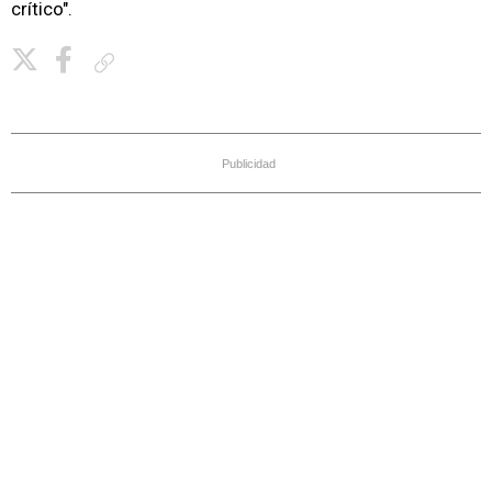
crítico".
Copiar enlace
Publicidad