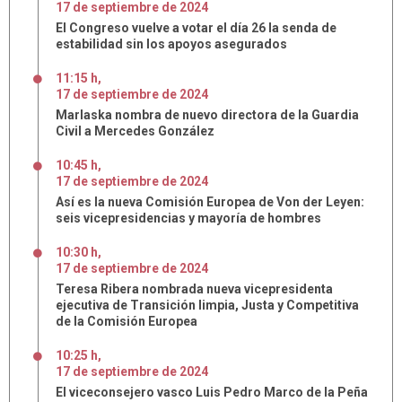
17
de
septiembre
de
2024
El Congreso vuelve a votar el día 26 la senda de
estabilidad sin los apoyos asegurados
11:15 h
,
17
de
septiembre
de
2024
Marlaska nombra de nuevo directora de la Guardia
Civil a Mercedes González
10:45 h
,
17
de
septiembre
de
2024
Así es la nueva Comisión Europea de Von der Leyen:
seis vicepresidencias y mayoría de hombres
10:30 h
,
17
de
septiembre
de
2024
Teresa Ribera nombrada nueva vicepresidenta
ejecutiva de Transición limpia, Justa y Competitiva
de la Comisión Europea
10:25 h
,
17
de
septiembre
de
2024
El viceconsejero vasco Luis Pedro Marco de la Peña