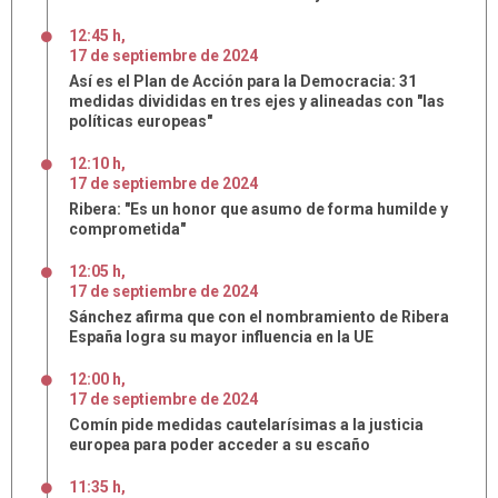
12:45 h
,
17
de
septiembre
de
2024
Así es el Plan de Acción para la Democracia: 31
medidas divididas en tres ejes y alineadas con "las
políticas europeas"
12:10 h
,
17
de
septiembre
de
2024
Ribera: "Es un honor que asumo de forma humilde y
comprometida"
12:05 h
,
17
de
septiembre
de
2024
Sánchez afirma que con el nombramiento de Ribera
España logra su mayor influencia en la UE
12:00 h
,
17
de
septiembre
de
2024
Comín pide medidas cautelarísimas a la justicia
europea para poder acceder a su escaño
11:35 h
,