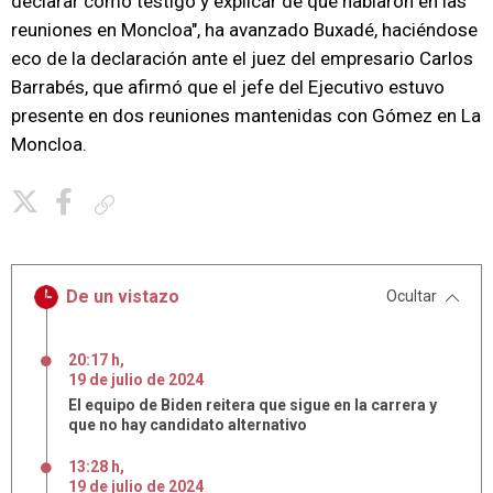
declarar como testigo y explicar de qué hablaron en las
reuniones en Moncloa", ha avanzado Buxadé, haciéndose
eco de la declaración ante el juez del empresario Carlos
Barrabés, que afirmó que el jefe del Ejecutivo estuvo
presente en dos reuniones mantenidas con Gómez en La
Moncloa.
Copiar enlace
De un vistazo
Ocultar
20:17 h
,
19
de
julio
de
2024
El equipo de Biden reitera que sigue en la carrera y
que no hay candidato alternativo
13:28 h
,
19
de
julio
de
2024