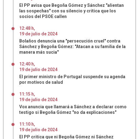
El PP avisa que Begoña Gómez y Sánchez "alientan
las sospechas" con su silencio y critica que los
socios del PSOE callen
12:48 h
,
19
de
julio
de
2024
Bolaños denuncia una "persecución cruel" contra
Sánchez y Begoña Gómez: "Atacan a su familia de la
manera más sucia"
12:40 h
,
19
de
julio
de
2024
El primer ministro de Portugal suspende su agenda
por motivos de salud
11:15 h
,
19
de
julio
de
2024
Vox anuncia que llamará a Sánchez a declarar como
testigo si Begoña Gómez "no da explicaciones"
11:10 h
,
19
de
julio
de
2024
El PP critica que ni Begoña Gómez ni Sánchez