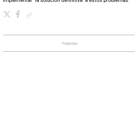
implementar "la solución definitiva" a estos problemas.
Copiar enlace
Publicidad