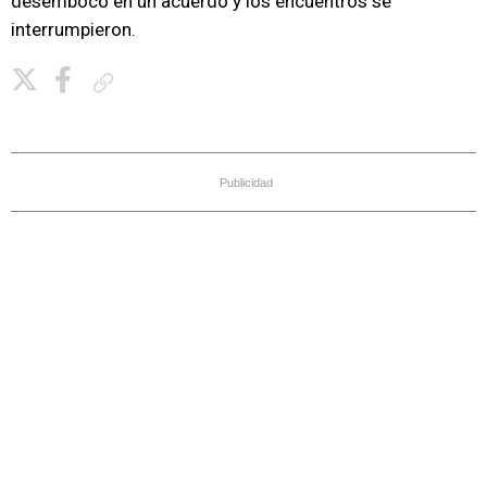
desembocó en un acuerdo y los encuentros se
interrumpieron.
Copiar enlace
Publicidad