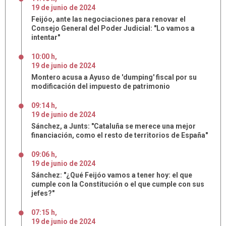
19
de
junio
de
2024
Feijóo, ante las negociaciones para renovar el
Consejo General del Poder Judicial: "Lo vamos a
intentar"
10:00 h
,
19
de
junio
de
2024
Montero acusa a Ayuso de 'dumping' fiscal por su
modificación del impuesto de patrimonio
09:14 h
,
19
de
junio
de
2024
Sánchez, a Junts: "Cataluña se merece una mejor
financiación, como el resto de territorios de España"
09:06 h
,
19
de
junio
de
2024
Sánchez: "¿Qué Feijóo vamos a tener hoy: el que
cumple con la Constitución o el que cumple con sus
jefes?"
07:15 h
,
19
de
junio
de
2024