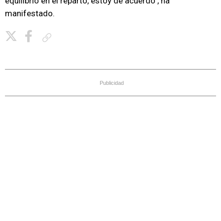
equilibrio en el reparto, estoy de acuerdo", ha
manifestado.
Copiar enlace
Publicidad