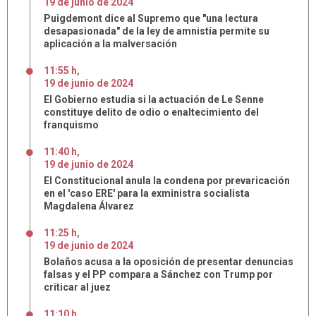
19
de
junio
de
2024
Puigdemont dice al Supremo que "una lectura
desapasionada" de la ley de amnistía permite su
aplicación a la malversación
11:55 h
,
19
de
junio
de
2024
El Gobierno estudia si la actuación de Le Senne
constituye delito de odio o enaltecimiento del
franquismo
11:40 h
,
19
de
junio
de
2024
El Constitucional anula la condena por prevaricación
en el 'caso ERE' para la exministra socialista
Magdalena Álvarez
11:25 h
,
19
de
junio
de
2024
Bolaños acusa a la oposición de presentar denuncias
falsas y el PP compara a Sánchez con Trump por
criticar al juez
11:10 h
,