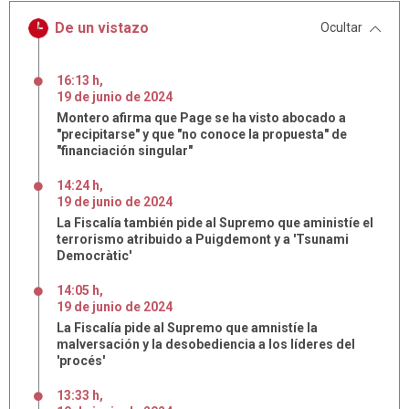
De un vistazo
Ocultar
16:13 h
,
19
de
junio
de
2024
Montero afirma que Page se ha visto abocado a
"precipitarse" y que "no conoce la propuesta" de
"financiación singular"
14:24 h
,
19
de
junio
de
2024
La Fiscalía también pide al Supremo que aministíe el
terrorismo atribuido a Puigdemont y a 'Tsunami
Democràtic'
14:05 h
,
19
de
junio
de
2024
La Fiscalía pide al Supremo que amnistíe la
malversación y la desobediencia a los líderes del
'procés'
13:33 h
,