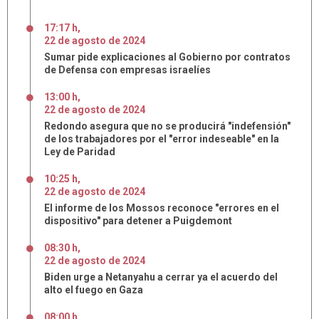
17:17 h
,
22
de
agosto
de
2024
Sumar pide explicaciones al Gobierno por contratos
de Defensa con empresas israelíes
13:00 h
,
22
de
agosto
de
2024
Redondo asegura que no se producirá "indefensión"
de los trabajadores por el "error indeseable" en la
Ley de Paridad
10:25 h
,
22
de
agosto
de
2024
El informe de los Mossos reconoce "errores en el
dispositivo" para detener a Puigdemont
08:30 h
,
22
de
agosto
de
2024
Biden urge a Netanyahu a cerrar ya el acuerdo del
alto el fuego en Gaza
08:00 h
,