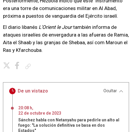
Posteriormente, Hezbolá indicó que este "instrumento"
era una torre de comunicaciones militar en Al Abad,
próxima a puestos de vanguardia del Ejército israelí.
El diario libanés
L'Orient le Jour
también informa de
ataques israelíes de envergadura a las afueras de Ramia,
Aita el Shaab y las granjas de Shebaa, así com Maroun el
Ras y Kfarchouba.
Copiar enlace
De un vistazo
Ocultar
20:08 h
,
22
de
octubre
de
2023
Sánchez habla con Netanyahu para pedirle un alto al
fuego: "La solución definitiva se basa en dos
Estados"