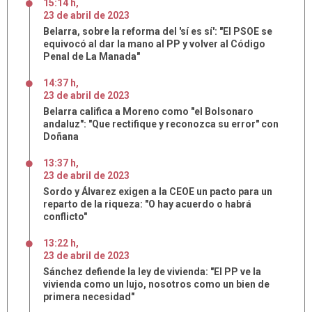
15:14 h
,
23
de
abril
de
2023
Belarra, sobre la reforma del 'sí es sí': "El PSOE se
equivocó al dar la mano al PP y volver al Código
Penal de La Manada"
14:37 h
,
23
de
abril
de
2023
Belarra califica a Moreno como "el Bolsonaro
andaluz": "Que rectifique y reconozca su error" con
Doñana
13:37 h
,
23
de
abril
de
2023
Sordo y Álvarez exigen a la CEOE un pacto para un
reparto de la riqueza: "O hay acuerdo o habrá
conflicto"
13:22 h
,
23
de
abril
de
2023
Sánchez defiende la ley de vivienda: "El PP ve la
vivienda como un lujo, nosotros como un bien de
primera necesidad"