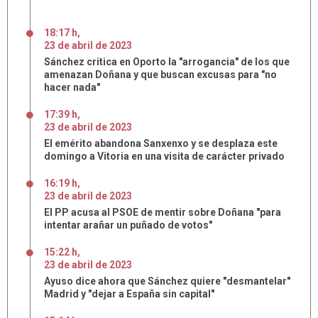
18:17 h
,
23
de
abril
de
2023
Sánchez critica en Oporto la "arrogancia" de los que
amenazan Doñana y que buscan excusas para "no
hacer nada"
17:39 h
,
23
de
abril
de
2023
El emérito abandona Sanxenxo y se desplaza este
domingo a Vitoria en una visita de carácter privado
16:19 h
,
23
de
abril
de
2023
El PP acusa al PSOE de mentir sobre Doñana "para
intentar arañar un puñado de votos"
15:22 h
,
23
de
abril
de
2023
Ayuso dice ahora que Sánchez quiere "desmantelar"
Madrid y "dejar a España sin capital"