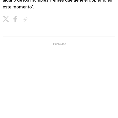
alguno de los múltiples frentes que tiene el gobierno en
este momento".
Copiar enlace
Publicidad