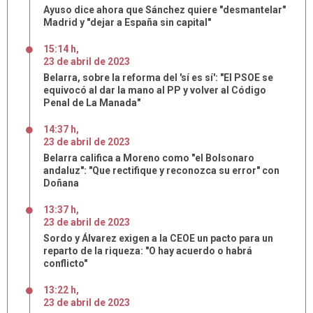
Ayuso dice ahora que Sánchez quiere "desmantelar"
Madrid y "dejar a España sin capital"
15:14 h
,
23
de
abril
de
2023
Belarra, sobre la reforma del 'sí es sí': "El PSOE se
equivocó al dar la mano al PP y volver al Código
Penal de La Manada"
14:37 h
,
23
de
abril
de
2023
Belarra califica a Moreno como "el Bolsonaro
andaluz": "Que rectifique y reconozca su error" con
Doñana
13:37 h
,
23
de
abril
de
2023
Sordo y Álvarez exigen a la CEOE un pacto para un
reparto de la riqueza: "O hay acuerdo o habrá
conflicto"
13:22 h
,
23
de
abril
de
2023