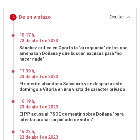
De un vistazo
Ocultar
18:17 h
,
23
de
abril
de
2023
Sánchez critica en Oporto la "arrogancia" de los que
amenazan Doñana y que buscan excusas para "no
hacer nada"
17:39 h
,
23
de
abril
de
2023
El emérito abandona Sanxenxo y se desplaza este
domingo a Vitoria en una visita de carácter privado
16:19 h
,
23
de
abril
de
2023
El PP acusa al PSOE de mentir sobre Doñana "para
intentar arañar un puñado de votos"
15:22 h
,
23
de
abril
de
2023