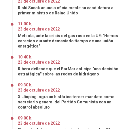
23
de
octubre
de
2022
Rishi Sunak anuncia oficialmente su candidatura a
primer ministro de Reino Unido
11:00 h
,
23
de
octubre
de
2022
Metsola, ante la crisis del gas ruso en la UE: "Hemos
carecido durante demasiado tiempo de una unión
energética"
10:40 h
,
23
de
octubre
de
2022
Ribera defiende que el BarMar anticipa "una decisión
estratégica" sobre las redes de hidrógeno
09:30 h
,
23
de
octubre
de
2022
Xi Jinping logra un histórico tercer mandato como
secretario general del Partido Comunista con un
control absoluto
09:00 h
,
23
de
octubre
de
2022