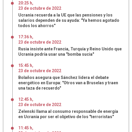
20:25 h
,
23
de
octubre
de
2022
Ucrania recuerda a la UE que las pensiones y los
salarios dependen de su ayuda: "Ya hemos agotado
todos los ahorros"
17:36 h
,
23
de
octubre
de
2022
Rusia insiste ante Francia, Turquía y Reino Unido que
Ucrania podría usar una "bomba sucia"
15:45 h
,
23
de
octubre
de
2022
Bolaños asegura que Sánchez lidera el debate
energético en Europa: "Otros van a Bruselas y traen
una taza de recuerdo"
12:45 h
,
23
de
octubre
de
2022
Zelenski llama al consumo responsable de energía
en Ucrania por ser el objetivo de los "terroristas"
11:45 h
,