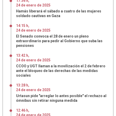
17:36 h
,
24
de
enero
de
2025
Hamás liberará el sábado a cuatro de las mujeres
soldado cautivas en Gaza
14:15 h
,
24
de
enero
de
2025
El Senado convoca el 28 de enero un pleno
extraordinario para pedir al Gobierno que suba las
pensiones
13:42 h
,
24
de
enero
de
2025
CCOO y UGT llaman a la movilización el 2 de febrero
ante el bloqueo de las derechas de las medidas
sociales
13:28 h
,
24
de
enero
de
2025
Urtasun pide "arreglar lo antes posible" el rechazo al
ómnibus sin retirar ninguna medida
12:46 h
,
24
de
enero
de
2025