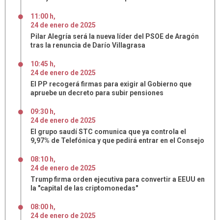
11:00 h
,
24
de
enero
de
2025
Pilar Alegría será la nueva líder del PSOE de Aragón
tras la renuncia de Darío Villagrasa
10:45 h
,
24
de
enero
de
2025
El PP recogerá firmas para exigir al Gobierno que
apruebe un decreto para subir pensiones
09:30 h
,
24
de
enero
de
2025
El grupo saudí STC comunica que ya controla el
9,97% de Telefónica y que pedirá entrar en el Consejo
08:10 h
,
24
de
enero
de
2025
Trump firma orden ejecutiva para convertir a EEUU en
la "capital de las criptomonedas"
08:00 h
,
24
de
enero
de
2025