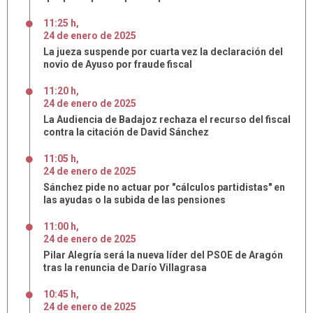
11:25 h
,
24
de
enero
de
2025
La jueza suspende por cuarta vez la declaración del
novio de Ayuso por fraude fiscal
11:20 h
,
24
de
enero
de
2025
La Audiencia de Badajoz rechaza el recurso del fiscal
contra la citación de David Sánchez
11:05 h
,
24
de
enero
de
2025
Sánchez pide no actuar por "cálculos partidistas" en
las ayudas o la subida de las pensiones
11:00 h
,
24
de
enero
de
2025
Pilar Alegría será la nueva líder del PSOE de Aragón
tras la renuncia de Darío Villagrasa
10:45 h
,
24
de
enero
de
2025