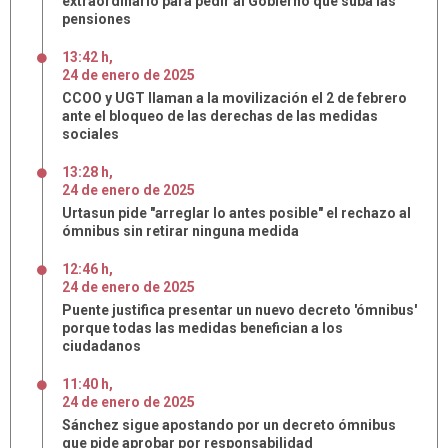
extraordinario para pedir al Gobierno que suba las
pensiones
13:42 h
,
24
de
enero
de
2025
CCOO y UGT llaman a la movilización el 2 de febrero
ante el bloqueo de las derechas de las medidas
sociales
13:28 h
,
24
de
enero
de
2025
Urtasun pide "arreglar lo antes posible" el rechazo al
ómnibus sin retirar ninguna medida
12:46 h
,
24
de
enero
de
2025
Puente justifica presentar un nuevo decreto 'ómnibus'
porque todas las medidas benefician a los
ciudadanos
11:40 h
,
24
de
enero
de
2025
Sánchez sigue apostando por un decreto ómnibus
que pide aprobar por responsabilidad