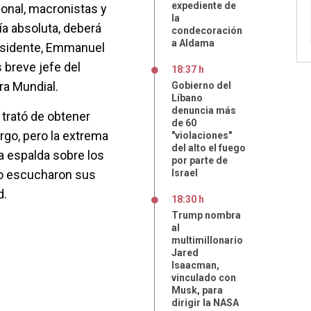
expediente de
ional, macronistas y
la
ía absoluta, deberá
condecoración
a Aldama
residente, Emmanuel
 breve jefe del
18:37 h
ra Mundial.
Gobierno del
Líbano
denuncia más
trató de obtener
de 60
rgo, pero la extrema
"violaciones"
del alto el fuego
a espalda sobre los
por parte de
no escucharon sus
Israel
d.
18:30 h
Trump nombra
al
multimillonario
Jared
Isaacman,
vinculado con
Musk, para
dirigir la NASA