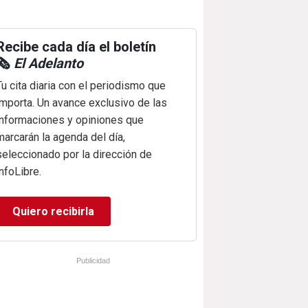
Recibe cada día el boletín
🗞️
El Adelanto
Tu cita diaria con el periodismo que
importa. Un avance exclusivo de las
informaciones y opiniones que
marcarán la agenda del día,
seleccionado por la dirección de
infoLibre.
Quiero recibirla
Publicidad