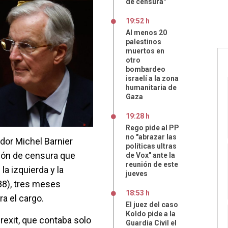
de censura"
19:52 h
Al menos 20
palestinos
muertos en
otro
bombardeo
israelí a la zona
humanitaria de
Gaza
19:28 h
Rego pide al PP
no "abrazar las
dor Michel Barnier
políticas ultras
ión de censura que
de Vox" ante la
reunión de este
a izquierda y la
jueves
88), tres meses
18:53 h
a el cargo.
El juez del caso
Koldo pide a la
Brexit, que contaba solo
Guardia Civil el