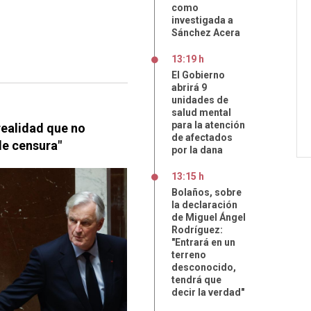
como
investigada a
Sánchez Acera
13:19 h
El Gobierno
abrirá 9
unidades de
salud mental
para la atención
 realidad que no
de afectados
e censura"
por la dana
13:15 h
Bolaños, sobre
la declaración
de Miguel Ángel
Rodríguez:
"Entrará en un
terreno
desconocido,
tendrá que
decir la verdad"