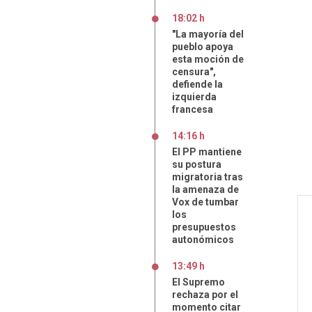
18:02 h
"La mayoría del
pueblo apoya
esta moción de
censura",
defiende la
izquierda
francesa
14:16 h
El PP mantiene
su postura
migratoria tras
la amenaza de
Vox de tumbar
los
presupuestos
autonómicos
13:49 h
El Supremo
rechaza por el
momento citar