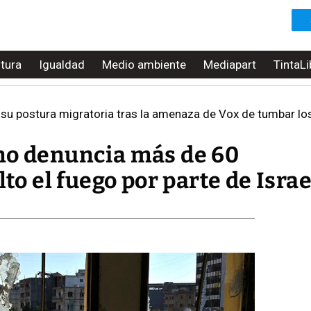
ltura
Igualdad
Medio ambiente
Mediapart
TintaLi
 su postura migratoria tras la amenaza de Vox de tumbar l
no denuncia más de 60
lto el fuego por parte de Israe