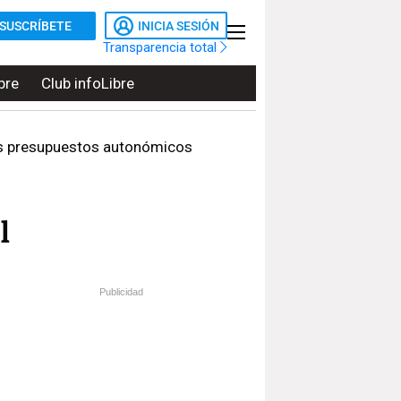
SUSCRÍBETE
INICIA SESIÓN
Transparencia total
bre
Club infoLibre
os presupuestos autonómicos
l
Publicidad