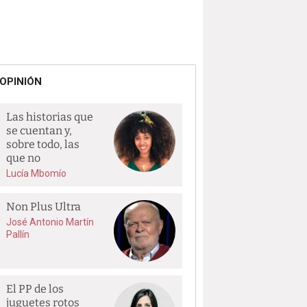
OPINIÓN
Las historias que
se cuentan y,
sobre todo, las
que no
Lucía Mbomío
Non Plus Ultra
José Antonio Martín
Pallín
El PP de los
juguetes rotos