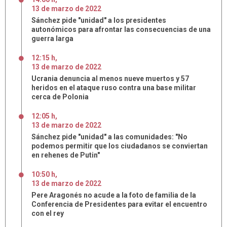
13
de
marzo
de
2022
Sánchez pide "unidad" a los presidentes
autonómicos para afrontar las consecuencias de una
guerra larga
12:15 h
,
13
de
marzo
de
2022
Ucrania denuncia al menos nueve muertos y 57
heridos en el ataque ruso contra una base militar
cerca de Polonia
12:05 h
,
13
de
marzo
de
2022
Sánchez pide "unidad" a las comunidades: "No
podemos permitir que los ciudadanos se conviertan
en rehenes de Putin"
10:50 h
,
13
de
marzo
de
2022
Pere Aragonés no acude a la foto de familia de la
Conferencia de Presidentes para evitar el encuentro
con el rey