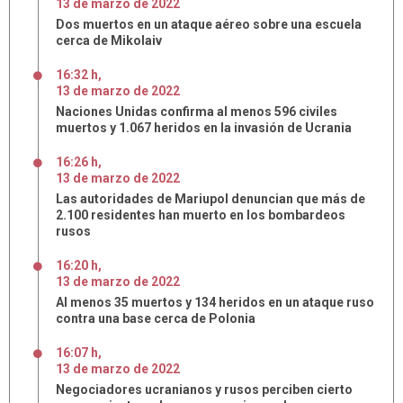
13
de
marzo
de
2022
Dos muertos en un ataque aéreo sobre una escuela
cerca de Mikolaiv
16:32 h
,
13
de
marzo
de
2022
Naciones Unidas confirma al menos 596 civiles
muertos y 1.067 heridos en la invasión de Ucrania
16:26 h
,
13
de
marzo
de
2022
Las autoridades de Mariupol denuncian que más de
2.100 residentes han muerto en los bombardeos
rusos
16:20 h
,
13
de
marzo
de
2022
Al menos 35 muertos y 134 heridos en un ataque ruso
contra una base cerca de Polonia
16:07 h
,
13
de
marzo
de
2022
Negociadores ucranianos y rusos perciben cierto