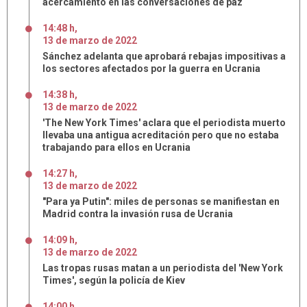
acercamiento en las conversaciones de paz
14:48 h
,
13
de
marzo
de
2022
Sánchez adelanta que aprobará rebajas impositivas a
los sectores afectados por la guerra en Ucrania
14:38 h
,
13
de
marzo
de
2022
'The New York Times' aclara que el periodista muerto
llevaba una antigua acreditación pero que no estaba
trabajando para ellos en Ucrania
14:27 h
,
13
de
marzo
de
2022
"Para ya Putin": miles de personas se manifiestan en
Madrid contra la invasión rusa de Ucrania
14:09 h
,
13
de
marzo
de
2022
Las tropas rusas matan a un periodista del 'New York
Times', según la policía de Kiev
14:00 h
,