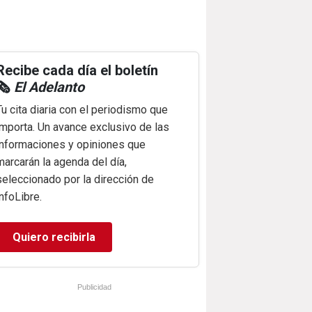
Recibe cada día el boletín
🗞️
El Adelanto
Tu cita diaria con el periodismo que
importa. Un avance exclusivo de las
informaciones y opiniones que
marcarán la agenda del día,
seleccionado por la dirección de
infoLibre.
Quiero recibirla
Publicidad