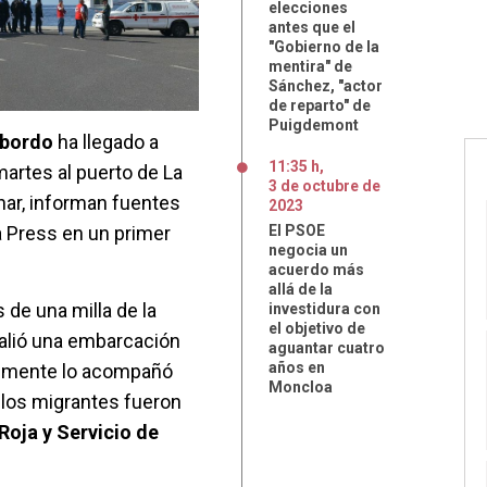
elecciones
antes que el
"Gobierno de la
mentira" de
Sánchez, "actor
de reparto" de
Puigdemont
 bordo
ha llegado a
11:35 h
,
martes al puerto de La
3
de
octubre
de
inar, informan fuentes
2023
 Press en un primer
El PSOE
negocia un
acuerdo más
allá de la
 de una milla de la
investidura con
el objetivo de
salió una embarcación
aguantar cuatro
años en
almente lo acompañó
Moncloa
 los migrantes fueron
Roja y Servicio de