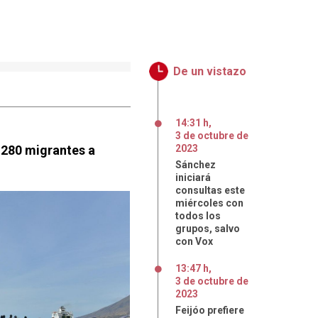
De un vistazo
14:31 h
,
3
de
octubre
de
 280 migrantes a
2023
Sánchez
iniciará
consultas este
miércoles con
todos los
grupos, salvo
con Vox
13:47 h
,
3
de
octubre
de
2023
Feijóo prefiere