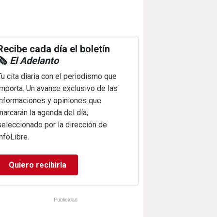
Recibe cada día el boletín
🗞️
El Adelanto
Tu cita diaria con el periodismo que
importa. Un avance exclusivo de las
informaciones y opiniones que
marcarán la agenda del día,
seleccionado por la dirección de
infoLibre.
Quiero recibirla
Publicidad