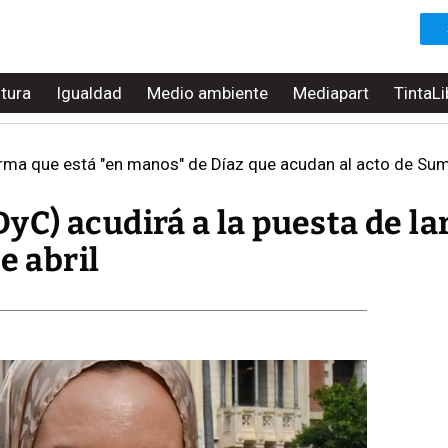
ltura
Igualdad
Medio ambiente
Mediapart
TintaLi
a que está "en manos" de Díaz que acudan al acto de Sumar y l
C) acudirá a la puesta de la
e abril