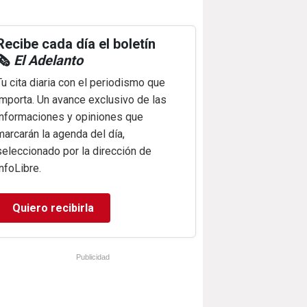
Recibe cada día el boletín
🗞️
El Adelanto
Tu cita diaria con el periodismo que
importa. Un avance exclusivo de las
informaciones y opiniones que
marcarán la agenda del día,
seleccionado por la dirección de
infoLibre.
Quiero recibirla
Publicidad