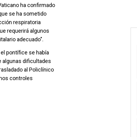
Vaticano ha confirmado
 que se ha sometido
ción respiratoria
que requerirá algunos
talario adecuado".
l pontífice se había
e algunas dificultades
rasladado al Policlínico
unos controles