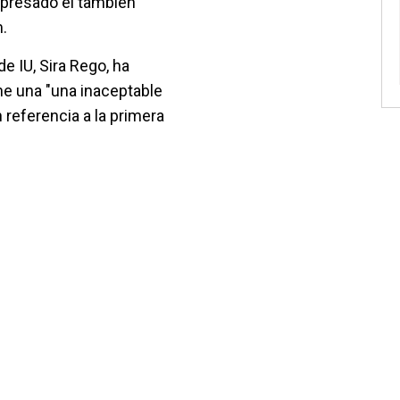
presado el también
.
e IU, Sira Rego, ha
ne una "una inaceptable
 referencia a la primera