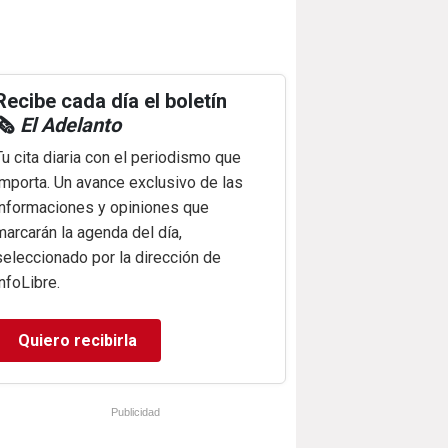
Recibe cada día el boletín
🗞️
El Adelanto
Tu cita diaria con el periodismo que
importa. Un avance exclusivo de las
informaciones y opiniones que
marcarán la agenda del día,
seleccionado por la dirección de
infoLibre.
Quiero recibirla
Publicidad