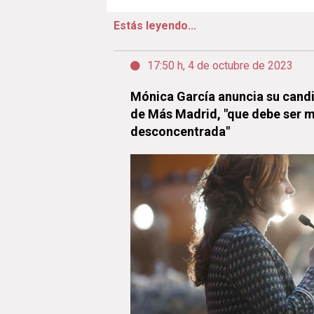
Estás leyendo...
17:50 h, 4 de octubre de 2023
Mónica García anuncia su cand
de Más Madrid, "que debe ser má
desconcentrada"