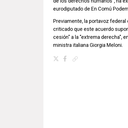
de los derechos humanos", ha ex
eurodiputado de En Comú Podem
Previamente, la portavoz federal d
criticado que este acuerdo supo
cesión" a la "extrema derecha", en
ministra italiana Giorgia Meloni.
Copiar enlace