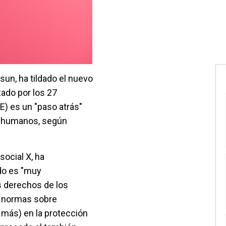
sun, ha tildado el nuevo
zado por los 27
) es un "paso atrás"
s humanos, según
social X, ha
do es "muy
s derechos de los
á normas sobre
 más) en la protección