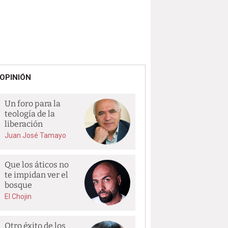
OPINIÓN
Un foro para la
teología de la
liberación
Juan José Tamayo
Que los áticos no
te impidan ver el
bosque
El Chojin
Otro éxito de los