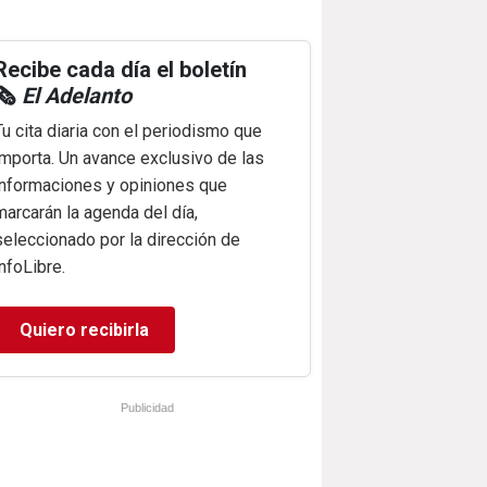
Recibe cada día el boletín
🗞️
El Adelanto
Tu cita diaria con el periodismo que
importa. Un avance exclusivo de las
informaciones y opiniones que
marcarán la agenda del día,
seleccionado por la dirección de
infoLibre.
Quiero recibirla
Publicidad