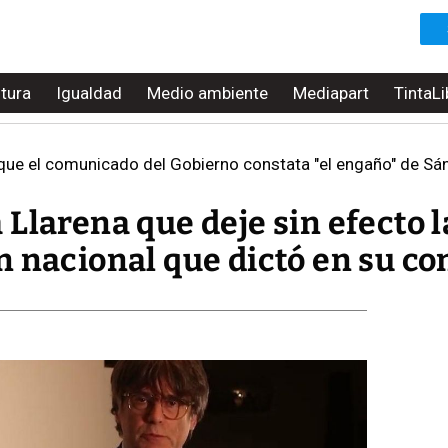
ltura
Igualdad
Medio ambiente
Mediapart
TintaLi
 el comunicado del Gobierno constata "el engaño" de Sánchez y
Llarena que deje sin efecto l
 nacional que dictó en su co