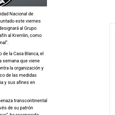
idad Nacional de
puntado este viernes
designará al Grupo
fín al Kremlin, como
nal".
o de la Casa Blanca, el
la semana que viene
tra la organización y
arco de las medidas
a y sus afines en
enaza transcontinental
avés de su patrón
rave", ha reconocido