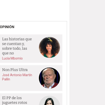
OPINIÓN
Las historias que
se cuentan y,
sobre todo, las
que no
Lucía Mbomío
Non Plus Ultra
José Antonio Martín
Pallín
El PP de los
juguetes rotos