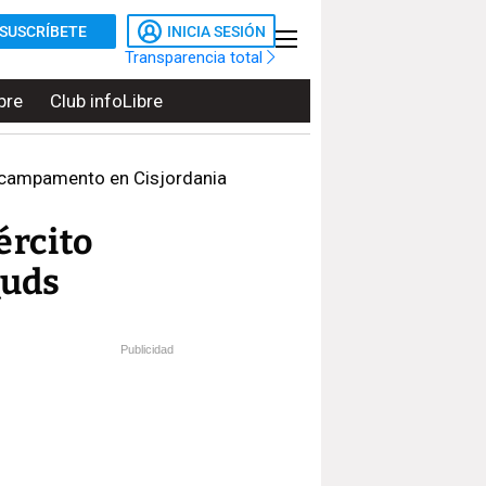
SUSCRÍBETE
INICIA SESIÓN
Transparencia total
bre
Club infoLibre
n campamento en Cisjordania
ército
Quds
Publicidad