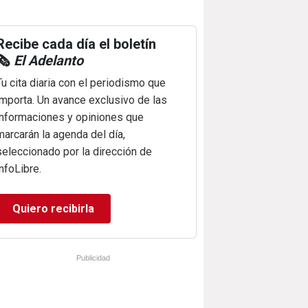
Recibe cada día el boletín
🗞️
El Adelanto
Tu cita diaria con el periodismo que
importa. Un avance exclusivo de las
informaciones y opiniones que
marcarán la agenda del día,
seleccionado por la dirección de
infoLibre.
Quiero recibirla
Publicidad