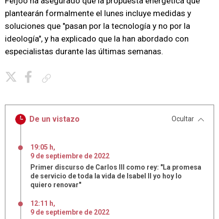
Feijóo ha asegurado que la propuesta energética que
plantearán formalmente el lunes incluye medidas y
soluciones que "pasan por la tecnología y no por la
ideología", y ha explicado que la han abordado con
especialistas durante las últimas semanas.
Copiar enlace
De un vistazo
Ocultar
19:05 h
,
9
de
septiembre
de
2022
Primer discurso de Carlos III como rey: "La promesa
de servicio de toda la vida de Isabel II yo hoy lo
quiero renovar"
12:11 h
,
9
de
septiembre
de
2022