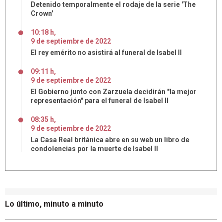
Detenido temporalmente el rodaje de la serie 'The
Crown'
10:18 h
,
9
de
septiembre
de
2022
El rey emérito no asistirá al funeral de Isabel II
09:11 h
,
9
de
septiembre
de
2022
El Gobierno junto con Zarzuela decidirán "la mejor
representación" para el funeral de Isabel II
08:35 h
,
9
de
septiembre
de
2022
La Casa Real británica abre en su web un libro de
condolencias por la muerte de Isabel II
Lo último, minuto a minuto