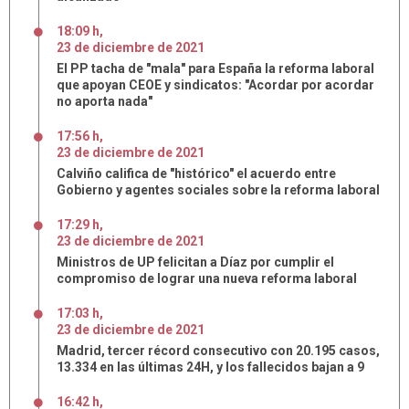
18:09 h
,
23
de
diciembre
de
2021
El PP tacha de "mala" para España la reforma laboral
que apoyan CEOE y sindicatos: "Acordar por acordar
no aporta nada"
17:56 h
,
23
de
diciembre
de
2021
Calviño califica de "histórico" el acuerdo entre
Gobierno y agentes sociales sobre la reforma laboral
17:29 h
,
23
de
diciembre
de
2021
Ministros de UP felicitan a Díaz por cumplir el
compromiso de lograr una nueva reforma laboral
17:03 h
,
23
de
diciembre
de
2021
Madrid, tercer récord consecutivo con 20.195 casos,
13.334 en las últimas 24H, y los fallecidos bajan a 9
16:42 h
,