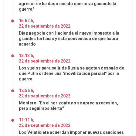
agresor se ha dado cuenta que no va ganando la
guerra"
15:52 h
,
22
de
septiembre
de
2022
Díaz negocia con Hacienda el nuevo impuesto a la
grandes fortunas y está convencida de que habrá
acuerdo
13:13 h
,
22
de
septiembre
de
2022
Los vuelos para salir de Rusia se agotan después de
que Putin ordene una "movilización parcial" por la
guerra
12:56 h
,
22
de
septiembre
de
2022
Montero: "En el horizonte no se aprecia recesión,
pero seguimos alerta"
11:11 h
,
22
de
septiembre
de
2022
Los Veintisiete acuerdan imponer nuevas sanciones