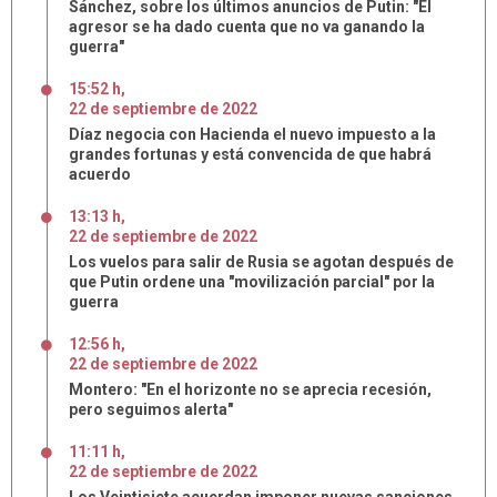
Sánchez, sobre los últimos anuncios de Putin: "El
agresor se ha dado cuenta que no va ganando la
guerra"
15:52 h
,
22
de
septiembre
de
2022
Díaz negocia con Hacienda el nuevo impuesto a la
grandes fortunas y está convencida de que habrá
acuerdo
13:13 h
,
22
de
septiembre
de
2022
Los vuelos para salir de Rusia se agotan después de
que Putin ordene una "movilización parcial" por la
guerra
12:56 h
,
22
de
septiembre
de
2022
Montero: "En el horizonte no se aprecia recesión,
pero seguimos alerta"
11:11 h
,
22
de
septiembre
de
2022