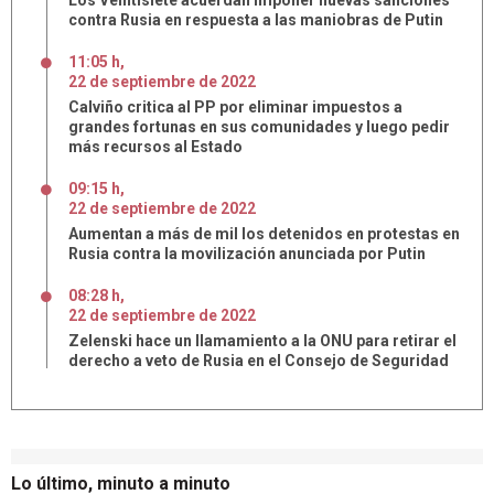
Los Veintisiete acuerdan imponer nuevas sanciones
contra Rusia en respuesta a las maniobras de Putin
11:05 h
,
22
de
septiembre
de
2022
Calviño critica al PP por eliminar impuestos a
grandes fortunas en sus comunidades y luego pedir
más recursos al Estado
09:15 h
,
22
de
septiembre
de
2022
Aumentan a más de mil los detenidos en protestas en
Rusia contra la movilización anunciada por Putin
08:28 h
,
22
de
septiembre
de
2022
Zelenski hace un llamamiento a la ONU para retirar el
derecho a veto de Rusia en el Consejo de Seguridad
Lo último, minuto a minuto