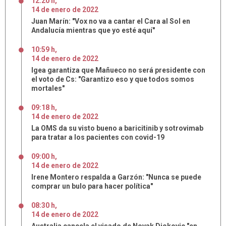
12:20 h
,
14
de
enero
de
2022
Juan Marín: "Vox no va a cantar el Cara al Sol en
Andalucía mientras que yo esté aquí"
10:59 h
,
14
de
enero
de
2022
Igea garantiza que Mañueco no será presidente con
el voto de Cs: "Garantizo eso y que todos somos
mortales"
09:18 h
,
14
de
enero
de
2022
La OMS da su visto bueno a baricitinib y sotrovimab
para tratar a los pacientes con covid-19
09:00 h
,
14
de
enero
de
2022
Irene Montero respalda a Garzón: "Nunca se puede
comprar un bulo para hacer política"
08:30 h
,
14
de
enero
de
2022