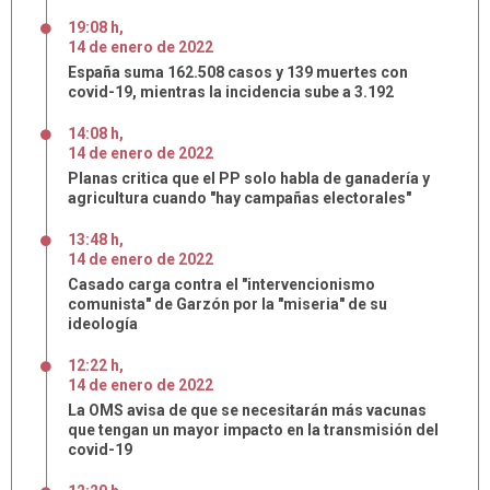
19:08 h
,
14
de
enero
de
2022
España suma 162.508 casos y 139 muertes con
covid-19, mientras la incidencia sube a 3.192
14:08 h
,
14
de
enero
de
2022
Planas critica que el PP solo habla de ganadería y
agricultura cuando "hay campañas electorales"
13:48 h
,
14
de
enero
de
2022
Casado carga contra el "intervencionismo
comunista" de Garzón por la "miseria" de su
ideología
12:22 h
,
14
de
enero
de
2022
La OMS avisa de que se necesitarán más vacunas
que tengan un mayor impacto en la transmisión del
covid-19