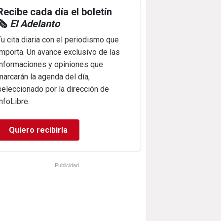
Recibe cada día el boletín
🗞️
El Adelanto
Tu cita diaria con el periodismo que
importa. Un avance exclusivo de las
informaciones y opiniones que
marcarán la agenda del día,
seleccionado por la dirección de
infoLibre.
Quiero recibirla
Publicidad