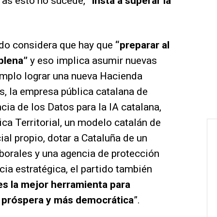
ras esto no sucede,
“insta a superar la
tido considera que hay que
“preparar al
 plena”
y eso implica asumir nuevas
emplo lograr una nueva Hacienda
es, la empresa pública catalana de
ncia de los Datos para la IA catalana,
ca Territorial, un modelo catalán de
ial propio, dotar a Cataluña de un
borales y una agencia de protección
cia estratégica, el partido también
es la mejor herramienta para
, próspera y más democrática
”.