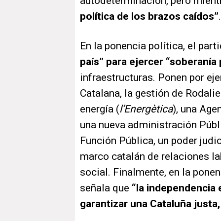
autodeterminación, pero mient
política de los brazos caídos”
.
En la ponencia política, el par
país” para ejercer “soberanía
infraestructuras. Ponen por ej
Catalana, la gestión de Rodali
energía (
l’Energètica
), una Age
una nueva administración Públi
Función Pública, un poder judic
marco catalán de relaciones la
social. Finalmente, en la ponen
señala que
“la independencia 
garantizar una Cataluña justa