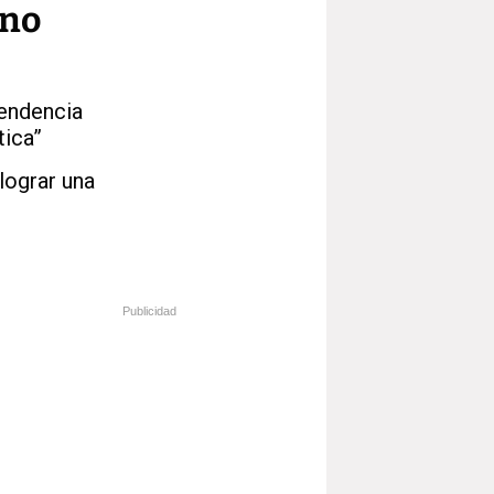
 no
pendencia
tica”
lograr una
Publicidad