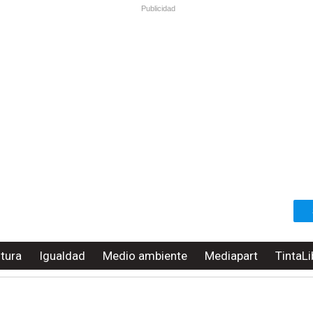
Publicidad
ltura
Igualdad
Medio ambiente
Mediapart
TintaLi