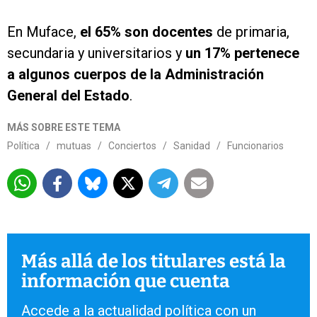
En Muface,
el 65% son docentes
de primaria,
secundaria y universitarios y
un 17% pertenece
a algunos cuerpos de la Administración
General del Estado
.
MÁS SOBRE ESTE TEMA
Política
/
mutuas
/
Conciertos
/
Sanidad
/
Funcionarios
Más allá de los titulares está la
información que cuenta
Accede a la actualidad política con un