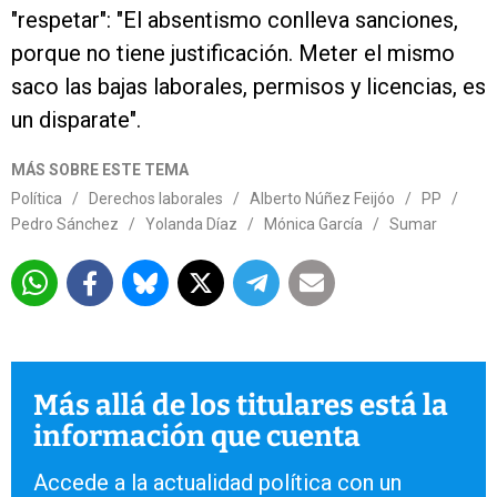
"respetar": "El absentismo conlleva sanciones,
porque no tiene justificación. Meter el mismo
saco las bajas laborales, permisos y licencias, es
un disparate".
MÁS SOBRE ESTE TEMA
Política
/
Derechos laborales
/
Alberto Núñez Feijóo
/
PP
/
Pedro Sánchez
/
Yolanda Díaz
/
Mónica García
/
Sumar
Más allá de los titulares está la
información que cuenta
Accede a la actualidad política con un