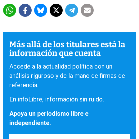
Más allá de los titulares está la
información que cuenta
Accede a la actualidad política con un
análisis riguroso y de la mano de firmas de
referencia.
En infoLibre, información sin ruido.
Apoya un periodismo libre e
independiente.