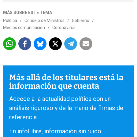
MÁS SOBRE ESTE TEMA
Política
/
Consejo de Ministros
/
Gobierno
/
Medios comunicación
/
Coronavirus
Más allá de los titulares está la
información que cuenta
Accede a la actualidad política con un
análisis riguroso y de la mano de firmas de
referencia.
En infoLibre, información sin ruido.