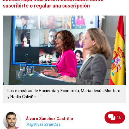
suscribirte o regalar una suscripción
Las ministras de Hacienda y Economía, María Jesús Montero
y Nadia Calviño.
EFE
10
Álvaro Sánchez Castrillo
@AlvaroSanCas