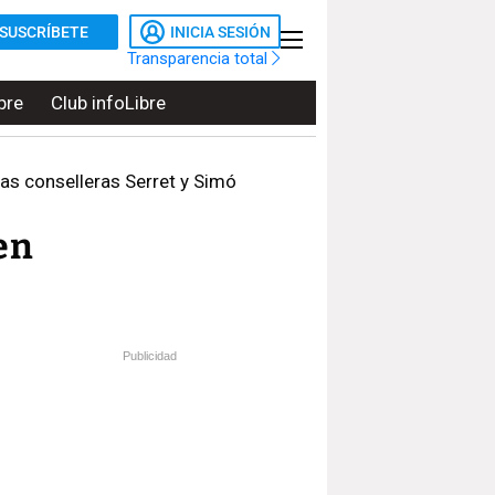
SUSCRÍBETE
INICIA SESIÓN
Transparencia total
bre
Club infoLibre
as conselleras Serret y Simó
en
Publicidad