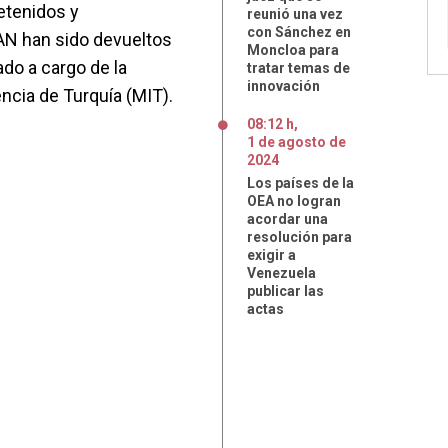
etenidos y
reunió una vez
con Sánchez en
AN han sido devueltos
Moncloa para
do a cargo de la
tratar temas de
innovación
ncia de Turquía (MIT).
08:12 h
,
1
de
agosto
de
2024
Los países de la
OEA no logran
acordar una
resolución para
exigir a
Venezuela
publicar las
actas