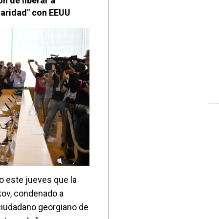
n de liberar a
daridad" con EEUU
o este jueves que la
ikov, condenado a
ciudadano georgiano de