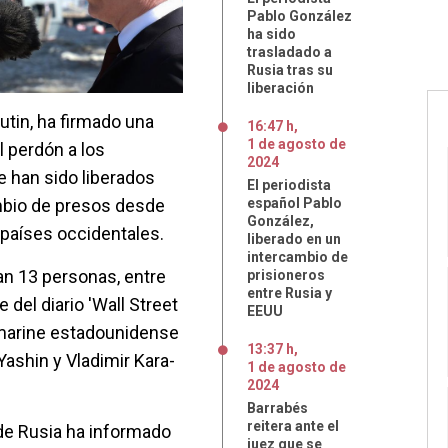
Pablo González
ha sido
trasladado a
Rusia tras su
liberación
utin, ha firmado una
16:47 h
,
1
de
agosto
de
 perdón a los
2024
e han sido liberados
El periodista
mbio de presos desde
español Pablo
González,
 países occidentales.
liberado en un
intercambio de
an 13 personas, entre
prisioneros
entre Rusia y
 del diario 'Wall Street
EEUU
xmarine estadounidense
13:37 h
,
Yashin y Vladimir Kara-
1
de
agosto
de
2024
Barrabés
reitera ante el
 de Rusia ha informado
juez que se