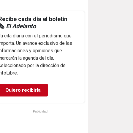
Recibe cada día el boletín
🗞️
El Adelanto
Tu cita diaria con el periodismo que
importa. Un avance exclusivo de las
informaciones y opiniones que
marcarán la agenda del día,
seleccionado por la dirección de
infoLibre.
Quiero recibirla
Publicidad