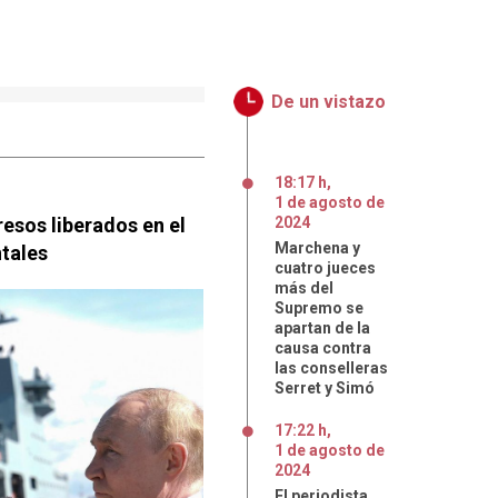
De un vistazo
18:17 h
,
1
de
agosto
de
resos liberados en el
2024
Marchena y
tales
cuatro jueces
más del
Supremo se
apartan de la
causa contra
las conselleras
Serret y Simó
17:22 h
,
1
de
agosto
de
2024
El periodista