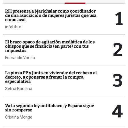
1
RFI presenta a Marichalar como coordinador
de una asociación de mujeres juristas que usa
como aval
infoLibre
2
El brazo opaco de agitación mediática de los
obispos que se financia (en parte) con tus
impuestos
Fernando Varela
3
La pinza PP y Junts en vivienda: del rechazo al
decreto, a oponerse a frenar la compra
especulativa
Selina Bárcena
4
Va la segunda ley antitabaco, y España sigue
sin romperse
Cristina Monge