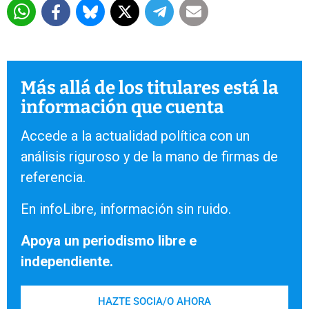
Más allá de los titulares está la
información que cuenta
Accede a la actualidad política con un
análisis riguroso y de la mano de firmas de
referencia.
En infoLibre, información sin ruido.
Apoya un periodismo libre e
independiente.
HAZTE SOCIA/O AHORA