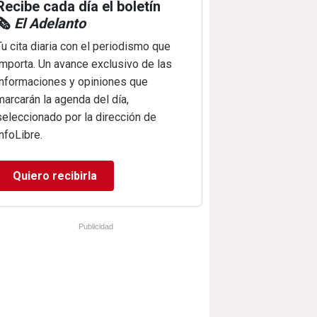
Recibe cada día el boletín
🗞️
El Adelanto
Tu cita diaria con el periodismo que
importa. Un avance exclusivo de las
informaciones y opiniones que
marcarán la agenda del día,
seleccionado por la dirección de
infoLibre.
Quiero recibirla
Publicidad