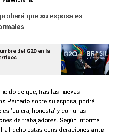
 Valenciana.
probará que su esposa es
normales
cumbre del G20 en la
erricos
cido de que, tras las nuevas
los Peinado sobre su esposa, podrá
z
es "pulcra, honesta" y con unas
lones de trabajadores. Según informa
no ha hecho estas consideraciones
ante