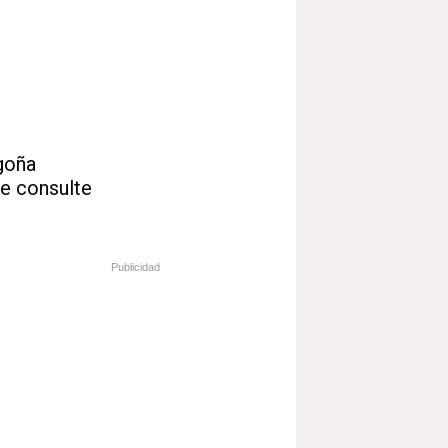
goña
ue consulte
Publicidad