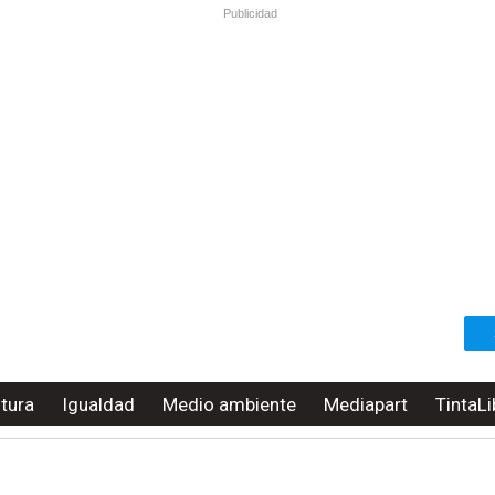
Publicidad
ltura
Igualdad
Medio ambiente
Mediapart
TintaLi